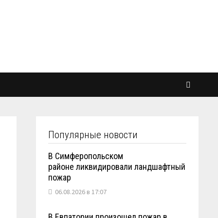
Популярные новости
В Симферопольском
районе ликвидировали ландшафтный
пожар
06.08.2026 в 17:07
В Евпатории произошел пожар в