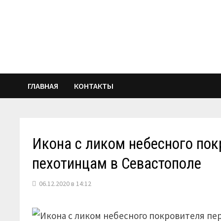
Перейти
к
содержимому
ГЛАВНАЯ
КОНТАКТЫ
Икона с ликом небесного по
пехотинцам в Севастополе
06.12.2020 в 14:12