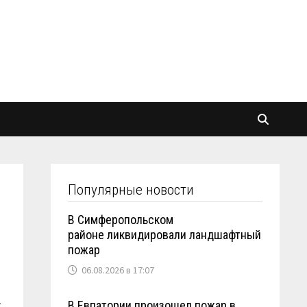
Популярные новости
В Симферопольском
районе ликвидировали ландшафтный
пожар
06.08.2026 в 17:07
1
В Евпатории произошел пожар в