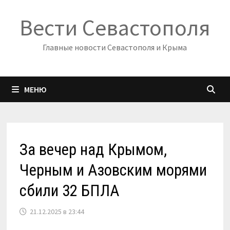
Перейти
Вести Севастополя
к
содержимому
Главные новости Севастополя и Крыма
МЕНЮ
За вечер над Крымом,
Черным и Азовским морями
сбили 32 БПЛА
21.12.2025 в 23:44