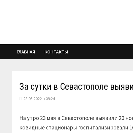
Перейти
к
содержимому
ГЛАВНАЯ
КОНТАКТЫ
За сутки в Севастополе выяв
23.05.2022 в 09:24
На утро 23 мая в Севастополе выявили 20 но
ковидные стационары госпитализировали 16