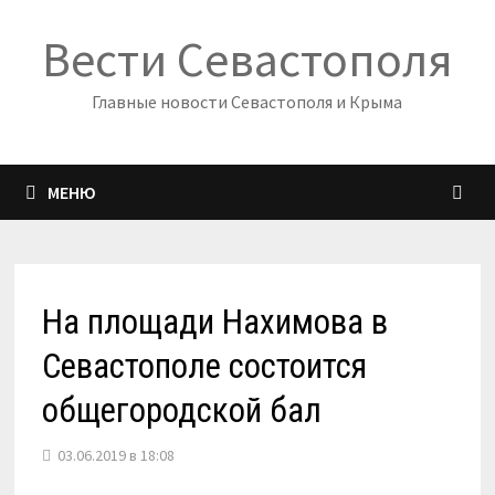
Перейти
Вести Севастополя
к
содержимому
Главные новости Севастополя и Крыма
МЕНЮ
На площади Нахимова в
Севастополе состоится
общегородской бал
03.06.2019 в 18:08