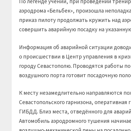
По легенде учений, при проведении трениро
аэродрома «Бельбек», произошла неполадка
приказ пилоту продолжать кружить над аэр
совершить аварийную посадку на указанную
Информация об аварийной ситуации доводи
о происшествии в Центр управления в криз
городу Севастополю. Проводятся работы по 
воздушного порта готовит посадочную поло
К месту незамедлительно направляются п
Севастопольского гарнизона, оперативная 
ГИБДД. Близ места, отведённого для авари
Автомобиль аэродромного тушения начинает
воздушно-механической пены на посадочно