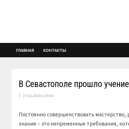
Перейти
к
содержимому
ГЛАВНАЯ
КОНТАКТЫ
В Севастополе прошло учение
27.02.2020 в 16:54
Постоянно совершенствовать мастерство, 
знания – это непременные требования, ко