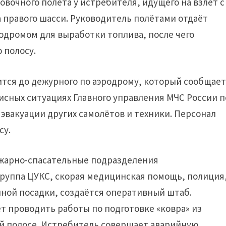
вочного полёта у истребителя, идущего на взлёт с
 правого шасси. Руководитель полётами отдаёт
одромом для выработки топлива, после чего
 полосу.
тся до дежурного по аэродрому, который сообщае
исных ситуациях Главного управления МЧС России п
эвакуации других самолётов и техники. Персонал
су.
ожарно-спасательные подразделения
группа ЦУКС, скорая медицинская помощь, полиция
йной посадки, создаётся оперативный штаб.
 проводить работы по подготовке «ковра» из
й полосе. Истребитель совершает аварийную