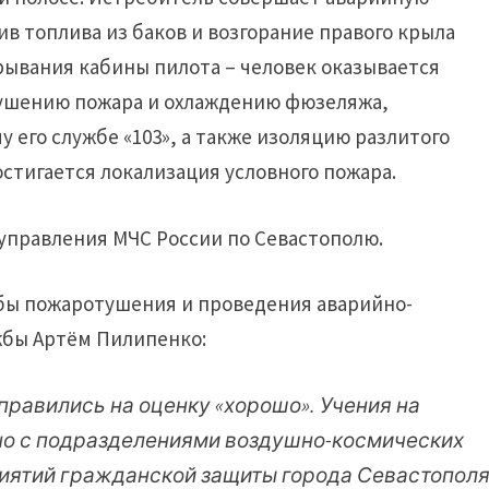
ив топлива из баков и возгорание правого крыла
рывания кабины пилота – человек оказывается
тушению пожара и охлаждению фюзеляжа,
 его службе «103», а также изоляцию разлитого
остигается локализация условного пожара.
 управления МЧС России по Севастополю.
бы пожаротушения и проведения аварийно-
жбы Артём Пилипенко:
правились на оценку «хорошо». Учения на
но с подразделениями воздушно-космических
риятий гражданской защиты города Севастопол