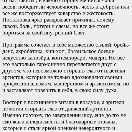
от нас зависит, в какую сторону качнется чаша
весов: победит ли человечность, честь и доброта или
все же восторжествует коварство и жестокость.
Постановка ярко раскрывает причины, почему
сквозь боль, потери и слезы, но все же стоит
бороться за свой внутренний Свет.
Программа сочетает в себе множество стилей: брейк-
данс, акробатика, хип-хоп, бразильское боевое
искусство капоэйра, контемпорари, модерн. Но все
это настолько гармонично переплетается друг с
другом, что невозможно оторвать глаз от пластики
артистов, которые не только вдохновляют своими
профессионализмом, мастерством и артистизмом, но
и заставляют поверить в себя, в свою силу духа.
Восторг и восхищение витали в воздухе, а зрители
не могли оторвать глаз от движений артистов.
Именно поэтому, по завершении шоу, еще долго не
смолкали аплодисменты и благодарные отзывы,
которые и стали яркой оценкой невероятного и