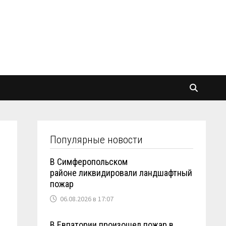
Популярные новости
В Симферопольском
районе ликвидировали ландшафтный
пожар
06.08.2026 в 17:07
В Евпатории произошел пожар в