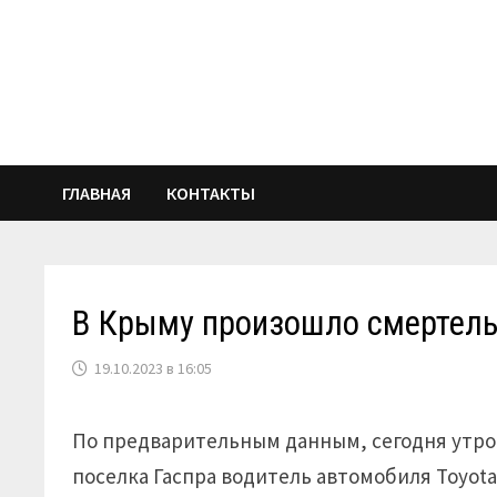
Перейти
к
содержимому
ГЛАВНАЯ
КОНТАКТЫ
В Крыму произошло смертель
19.10.2023 в 16:05
По предварительным данным, сегодня утром
поселка Гаспра водитель автомобиля Toyot