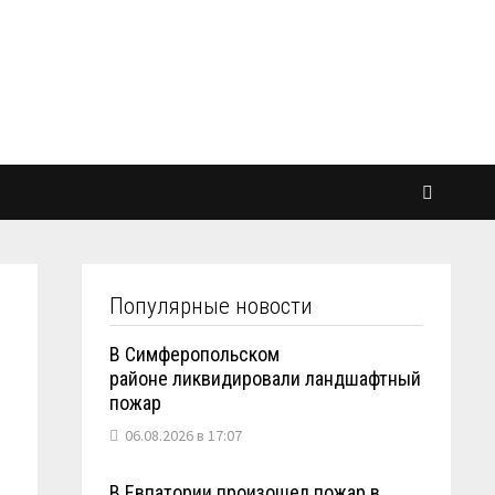
Популярные новости
В Симферопольском
районе ликвидировали ландшафтный
пожар
06.08.2026 в 17:07
В Евпатории произошел пожар в