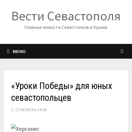
Перейти
Вести Севастополя
к
содержимому
Главные новости Севастополя и Крыма
МЕНЮ
«Уроки Победы» для юных
севастопольцев
17.04.2019 в 18:40