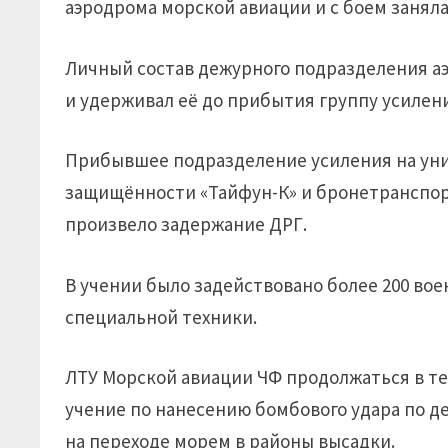
аэродрома морской авиации и с боем заняла
Личный состав дежурного подразделения а
и удерживал её до прибытия группу усилен
Прибывшее подразделение усиления на ун
защищённости «Тайфун-К» и бронетранспор
произвело задержание ДРГ.
В учении было задействовано более 200 вое
специальной техники.
ЛТУ Морской авиации ЧФ продолжаться в т
учение по нанесению бомбового удара по д
на переходе морем в районы высадки.