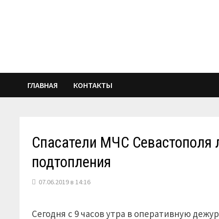
Перейти
к
содержимому
ГЛАВНАЯ
КОНТАКТЫ
Спасатели МЧС Севастополя 
подтопления
07.06.2019 в 14:16
Сегодня с 9 часов утра в оперативную деж