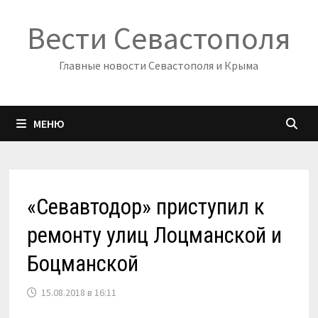
Перейти
Вести Севастополя
к
содержимому
Главные новости Севастополя и Крыма
МЕНЮ
«Севавтодор» приступил к
ремонту улиц Лоцманской и
Боцманской
15.08.2018 в 16:11