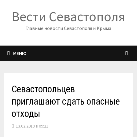
Перейти
Вести Севастополя
к
содержимому
Главные новости Севастополя и Крыма
МЕНЮ
Севастопольцев
приглашают сдать опасные
отходы
13.02.2019 в 09:21