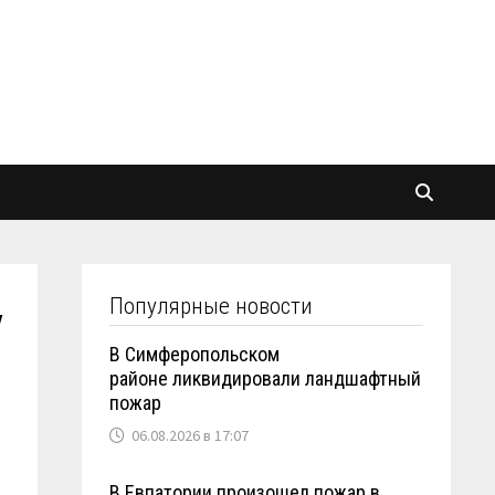
Популярные новости
у
В Симферопольском
районе ликвидировали ландшафтный
пожар
06.08.2026 в 17:07
В Евпатории произошел пожар в