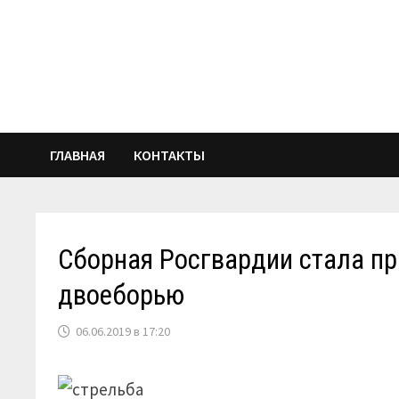
Перейти
к
содержимому
ГЛАВНАЯ
КОНТАКТЫ
Сборная Росгвардии стала п
двоеборью
06.06.2019 в 17:20