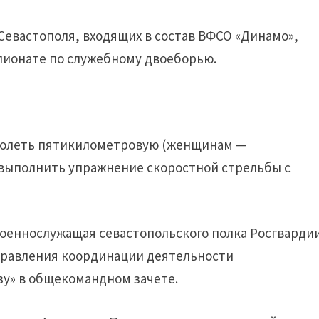
евастополя, входящих в состав ВФСО «Динамо»,
пионате по служебному двоеборью.
долеть пятикилометровую (женщинам —
 выполнить упражнение скоростной стрельбы с
военнослужащая севастопольского полка Росгварди
управления координации деятельности
зу» в общекомандном зачете.