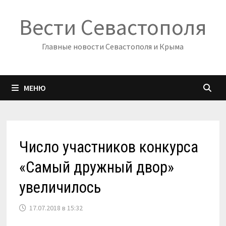
Перейти
Вести Севастополя
к
содержимому
Главные новости Севастополя и Крыма
МЕНЮ
Число участников конкурса
«Самый дружный двор»
увеличилось
17.07.2018 в 15:32