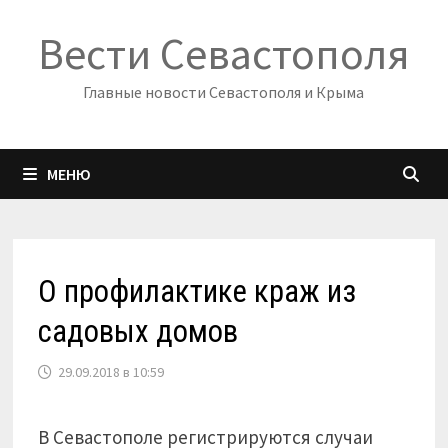
Перейти
Вести Севастополя
к
содержимому
Главные новости Севастополя и Крыма
МЕНЮ
О профилактике краж из
садовых домов
29.09.2018 в 10:59
В Севастополе регистрируются случаи