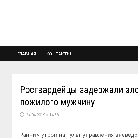
Перейти
к
содержимому
ГЛАВНАЯ
КОНТАКТЫ
Росгвардейцы задержали зл
пожилого мужчину
24.04.2019 в 14:58
Ранним утром на пульт управления вневед