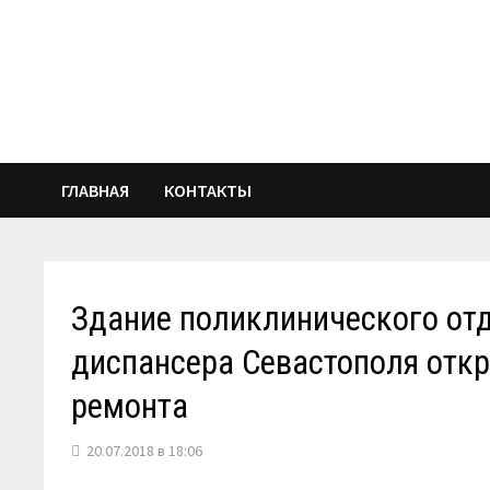
Перейти
к
содержимому
ГЛАВНАЯ
КОНТАКТЫ
Здание поликлинического от
диспансера Севастополя отк
ремонта
20.07.2018 в 18:06