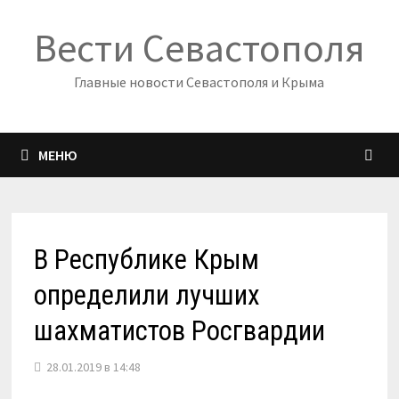
Перейти
Вести Севастополя
к
содержимому
Главные новости Севастополя и Крыма
МЕНЮ
В Республике Крым
определили лучших
шахматистов Росгвардии
28.01.2019 в 14:48