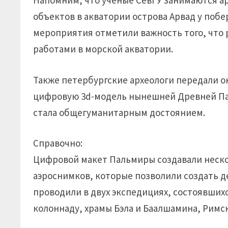
Напомним, что ученые СевГУ занимаются а
объектов в акватории острова Арвад у побе
мероприятия отметили важность того, что
работами в морской акватории.
Также петербургские археологи передали 
цифровую 3d-модель нынешней Древней Пал
стала общегуманитарным достоянием.
Справочно:
Цифровой макет Пальмиры создавали нескол
аэроснимков, которые позволили создать 
проводили в двух экспедициях, состоявшихс
колоннаду, храмы Бэла и Баалшамина, Римс