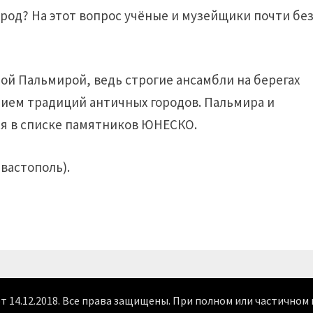
род? На этот вопрос учёные и музейщики почти бе
й Пальмирой, ведь строгие ансамбли на берегах
ием традиций античных городов. Пальмира и
ся в списке памятников ЮНЕСКО.
вастополь).
от 14.12.2018. Все права защищены. При полном или частично