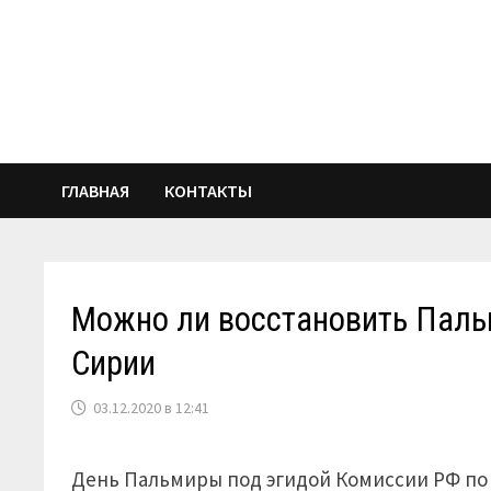
Перейти
к
содержимому
ГЛАВНАЯ
КОНТАКТЫ
Можно ли восстановить Пальм
Сирии
03.12.2020 в 12:41
День Пальмиры под эгидой Комиссии РФ по 