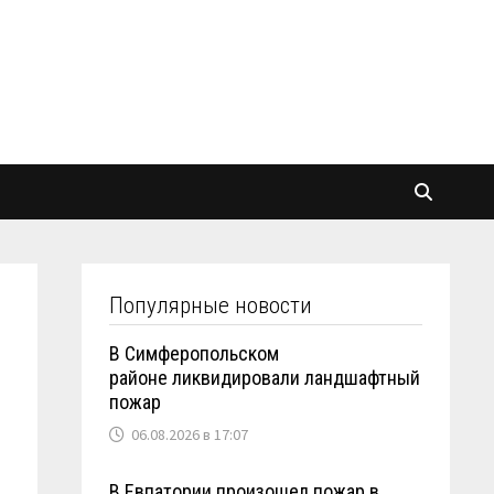
Популярные новости
В Симферопольском
районе ликвидировали ландшафтный
пожар
06.08.2026 в 17:07
В Евпатории произошел пожар в