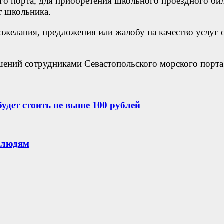
го порта, для приобретения школьного проездного бил
т школьника.
ожелания, предложения или жалобу на качество услуг
ений сотрудниками Севастопольского морского порта,
удет стоить не выше 100 рублей
 людям