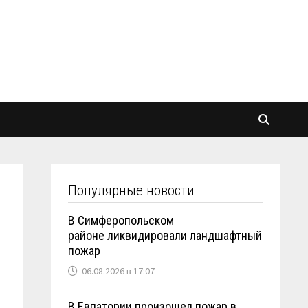
Популярные новости
В Симферопольском
районе ликвидировали ландшафтный
пожар
06.08.2026 в 17:07
В Евпатории произошел пожар в