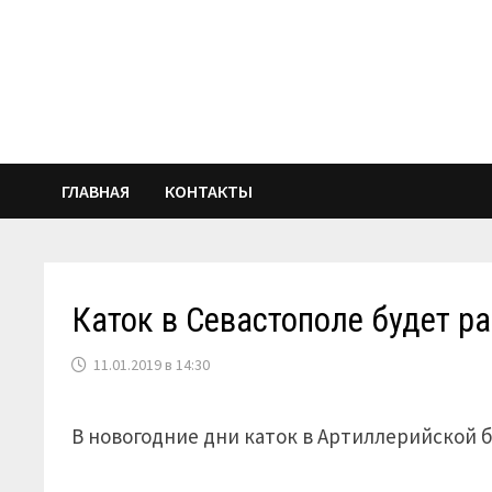
Перейти
к
содержимому
ГЛАВНАЯ
КОНТАКТЫ
Каток в Севастополе будет р
11.01.2019 в 14:30
В новогодние дни каток в Артиллерийской б