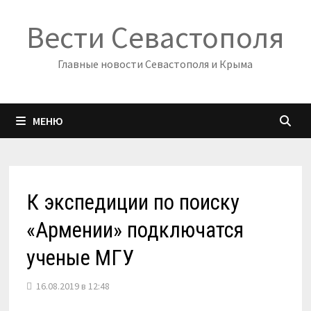
Перейти
Вести Севастополя
к
содержимому
Главные новости Севастополя и Крыма
МЕНЮ
К экспедиции по поиску
«Армении» подключатся
ученые МГУ
16.08.2019 в 12:48