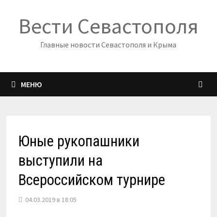
Перейти
Вести Севастополя
к
содержимому
Главные новости Севастополя и Крыма
МЕНЮ
Юные рукопашники
выступили на
Всероссийском турнире
04.03.2019 в 18:05