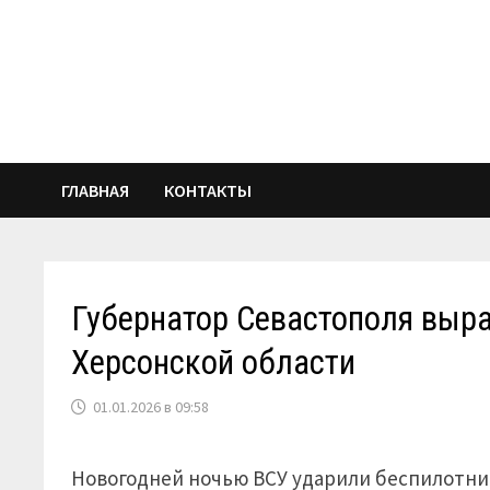
Перейти
к
содержимому
ГЛАВНАЯ
КОНТАКТЫ
Губернатор Севастополя выр
Херсонской области
01.01.2026 в 09:58
Новогодней ночью ВСУ ударили беспилотник