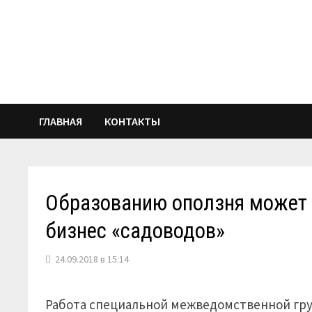
Перейти
к
содержимому
ГЛАВНАЯ
КОНТАКТЫ
Образованию оползня может 
бизнес «садоводов»
24.09.2018 в 15:14
Работа специальной межведомственной гру