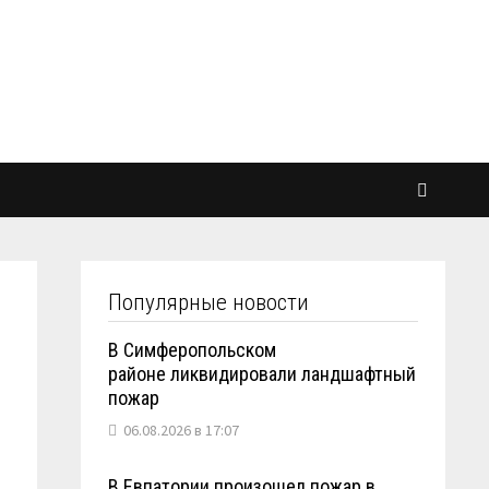
Популярные новости
В Симферопольском
районе ликвидировали ландшафтный
пожар
06.08.2026 в 17:07
В Евпатории произошел пожар в