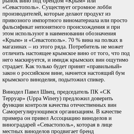
рынок вино под брендом «Крым» или
«Севастополь». Существует огромное лобби
производителей, которые делают продукт из
привозного импортного виноматериала или просто
фальсификат непонятного происхождения и при
этом используют в наименовании обозначения
«Крым» и «Севастополь». 70 % вина на полках в
магазинах – из этого ряда. Потребитель не может
отличить настоящее крымское вино от того, что под
него маскируется, и имидж крымских вин ощутимо
страдает. Как только будет принят «правильный»
закон о российском вине, начнется настоящий бум
крымского виноделия, подытожил спикер.
Винодел Павел Швец, председатель ПК «СК
Терруар» (Uppa Winery) предложил доверить
функции контроля качества отечественных вин
Саморегулирующимся организациям. В качестве
примера он привел Ассоциацию виноделов и
виноградарей «Севастополь», которая в лице
местных виноделов продвигает бренд