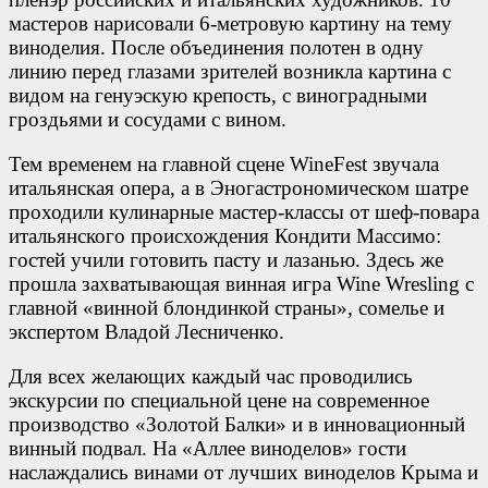
мастеров нарисовали 6-метровую картину на тему
виноделия. После объединения полотен в одну
линию перед глазами зрителей возникла картина с
видом на генуэскую крепость, с виноградными
гроздьями и сосудами с вином.
Тем временем на главной сцене WineFest звучала
итальянская опера, а в Эногастрономическом шатре
проходили кулинарные мастер-классы от шеф-повара
итальянского происхождения Кондити Массимо:
гостей учили готовить пасту и лазанью. Здесь же
прошла захватывающая винная игра Wine Wresling с
главной «винной блондинкой страны», сомелье и
экспертом Владой Лесниченко.
Для всех желающих каждый час проводились
экскурсии по специальной цене на современное
производство «Золотой Балки» и в инновационный
винный подвал. На «Аллее виноделов» гости
наслаждались винами от лучших виноделов Крыма и