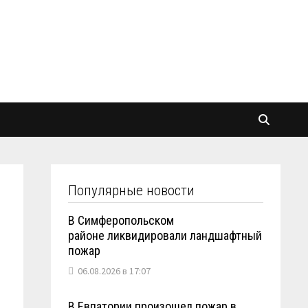
Популярные новости
В Симферопольском
районе ликвидировали ландшафтный
пожар
06.08.2026 в 17:07
В Евпатории произошел пожар в