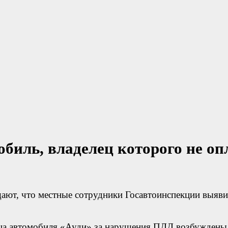
биль, владелец которого не оп
ют, что местные сотрудники Госавтоинспекции выявил
ьца автомобиля «Ауди» за нарушения ПДД возбуждены