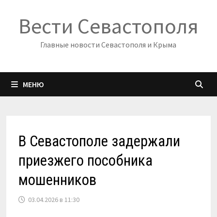
Перейти
Вести Севастополя
к
содержимому
Главные новости Севастополя и Крыма
МЕНЮ
В Севастополе задержали
приезжего пособника
мошенников
03.04.2026 в 11:30