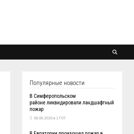
Популярные новости
В Симферопольском
районе ликвидировали ландшафтный
пожар
06.08.2026 в 17:07
В Евпатории произошел пожар в