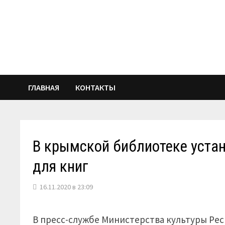
Перейти
к
содержимому
ГЛАВНАЯ
КОНТАКТЫ
В крымской библиотеке уст
для книг
16.11.2020 в 23:09
В пресс-службе Министерства культуры Ре