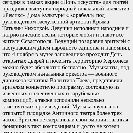
сегодня в рамках акции «Ночь искусств» для гостей
праздника выступил народный вокальный коллектив
«Ремикс» Дома Культуры «Корабелл» под
руководством заслуженной артистки Крыма
Татьяны Чихоцкой. Девушки исполнили народные и
патриотические песни, которые любят и знают все
жители Севастополя. Ведущий поздравил зрителей с
наступающим Днем народного единства и напомнил,
что 4 ноября в музее-заповеднике проходит День
открытых дверей и посетить территорию Херсонеса
можно будет абсолютно бесплатно. Музыканты, под
руководством начальника оркестра — военного
дирижера капитана Валентина Таева, представили
зрителям концертную программу, состоящую из
известных отечественных и зарубежных
композиций, а также исполнили несколько
классических произведений. Музыка звучала на
открытой площадке Античного театра более трех
часов. Зрители не сдерживали свои эмоции, зажигая
фонарики в такт композициям и долго не хотели
отпускать музыкантов, искренне благодаря их