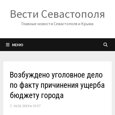
Перейти
Вести Севастополя
к
содержимому
Главные новости Севастополя и Крыма
МЕНЮ
Возбуждено уголовное дело
по факту причинения ущерба
бюджету города
16.01.2019 в 15:57