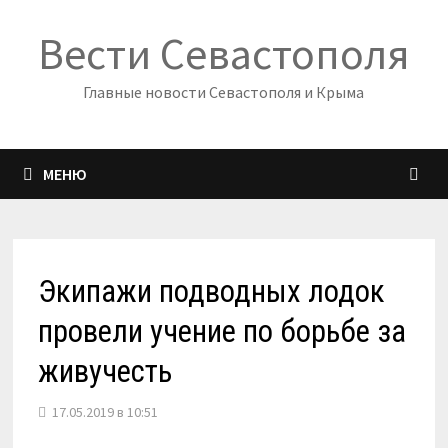
Перейти
Вести Севастополя
к
содержимому
Главные новости Севастополя и Крыма
МЕНЮ
Экипажи подводных лодок
провели учение по борьбе за
живучесть
17.05.2019 в 10:51