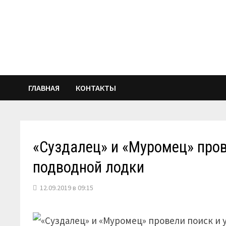
Перейти
к
содержимому
ГЛАВНАЯ
КОНТАКТЫ
«Суздалец» и «Муромец» пров
подводной лодки
12.09.2019 в 09:15