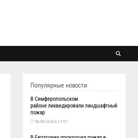
Популярные новости
В Симферопольском
районе ликвидировали ландшафтный
пожар
06.08.2026 в 17:07
В Евпатории произошел пожар в