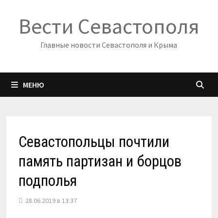
Перейти
Вести Севастополя
к
содержимому
Главные новости Севастополя и Крыма
МЕНЮ
Севастопольцы почтили
память партизан и борцов
подполья
28.06.2019 в 13:37