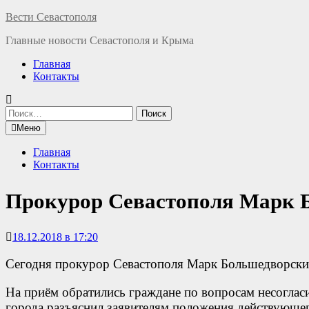
Перейти
Вести Севастополя
к
Главные новости Севастополя и Крыма
содержимому
Главная
Контакты
Найти:
Меню
Главная
Контакты
Прокурор Севастополя Марк 
18.12.2018 в 17:20
Сегодня прокурор Севастополя Марк Большедворский
На приём обратились граждане по вопросам несоглас
города разъяснил заявителям положения действующег