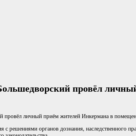
Большедворский провёл личны
 провёл личный приём жителей Инкермана в помещени
ия с решениями органов дознания, наследственного пр
о законодательства.