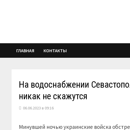
Перейти
к
содержимому
ГЛАВНАЯ
КОНТАКТЫ
На водоснабжении Севастопо
никак не скажутся
06.06.2023 в 09:16
Минувшей ночью украинские войска обстрел