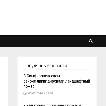
Популярные новости
В Симферопольском
районе ликвидировали ландшафтный
пожар
06.08.2026 в 17:07
В Евпатории произошел пожар в