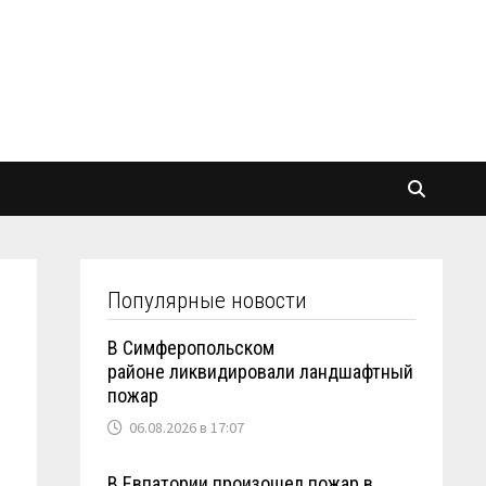
Популярные новости
В Симферопольском
районе ликвидировали ландшафтный
пожар
06.08.2026 в 17:07
В Евпатории произошел пожар в