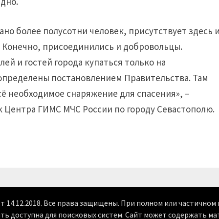
дно.
ано более полусотни человек, присутствует здесь 
. Конечно, присоединились и добровольцы.
лей и гостей города купаться только на
и определены постановлением Правительства. Там
сё необходимое снаряжение для спасения», –
 Центра ГИМС МЧС России по городу Севастополю.
от 14.12.2018. Все права защищены. При полном или частично
ыть доступна для поисковых систем. Сайт может содержать ма