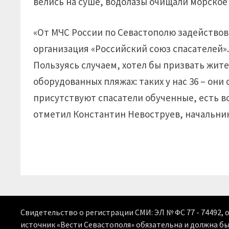
велись на суше, водолазы очищали морское 
«От МЧС России по Севастополю задействов
организация «Российский союз спасателей»
Пользуясь случаем, хотел бы призвать жите
оборудованных пляжах: таких у нас 36 – он
присутствуют спасатели обученные, есть в
отметил Константин Невоструев, начальник
Свидетельство о регистрации СМИ: ЭЛ № ФС 77 - 74492, 
источник «Вести Севастополя» обязательна и должна б