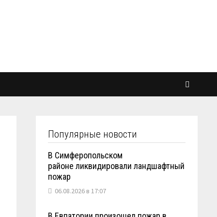
Популярные новости
е
В Симферопольском
районе ликвидировали ландшафтный
пожар
06.08.2026 в 17:07
В Евпатории произошел пожар в