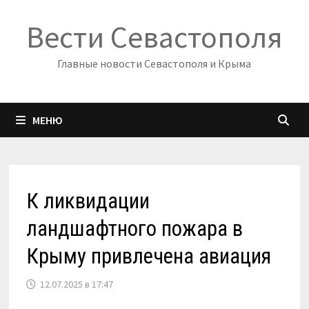
Перейти
Вести Севастополя
к
содержимому
Главные новости Севастополя и Крыма
МЕНЮ
К ликвидации
ландшафтного пожара в
Крыму привлечена авиация
12.07.2025 в 17:47