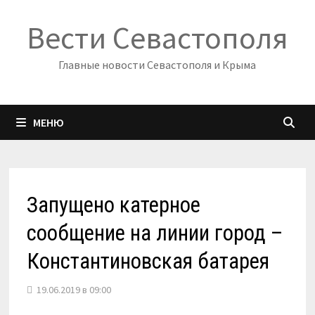
Перейти
Вести Севастополя
к
содержимому
Главные новости Севастополя и Крыма
МЕНЮ
Запущено катерное
сообщение на линии город –
Константиновская батарея
19.06.2019 в 09:00