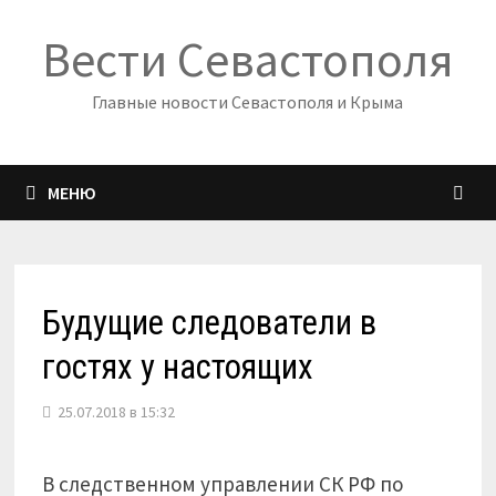
Перейти
Вести Севастополя
к
содержимому
Главные новости Севастополя и Крыма
МЕНЮ
Будущие следователи в
гостях у настоящих
25.07.2018 в 15:32
В следственном управлении СК РФ по