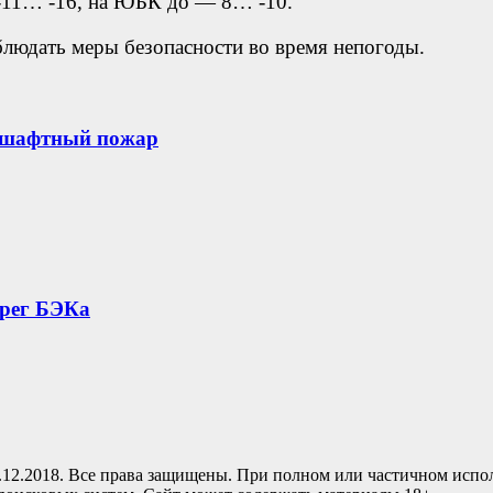
 -11… -16, на ЮБК до — 8… -10.
людать меры безопасности во время непогоды.
дшафтный пожар
ерег БЭКа
.12.2018. Все права защищены. При полном или частичном испо